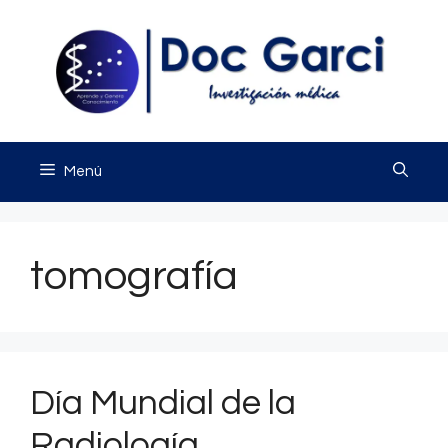
Saltar
al
contenido
Menú
tomografía
Día Mundial de la
Radiología