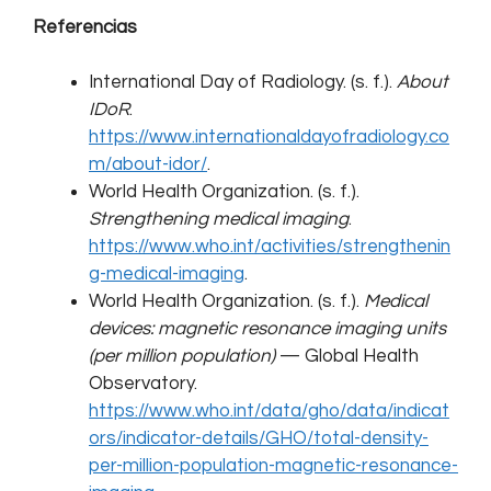
Referencias
International Day of Radiology. (s. f.).
About
IDoR
.
https://www.internationaldayofradiology.co
m/about-idor/
.
World Health Organization. (s. f.).
Strengthening medical imaging
.
https://www.who.int/activities/strengthenin
g-medical-imaging
.
World Health Organization. (s. f.).
Medical
devices: magnetic resonance imaging units
(per million population)
— Global Health
Observatory.
https://www.who.int/data/gho/data/indicat
ors/indicator-details/GHO/total-density-
per-million-population-magnetic-resonance-