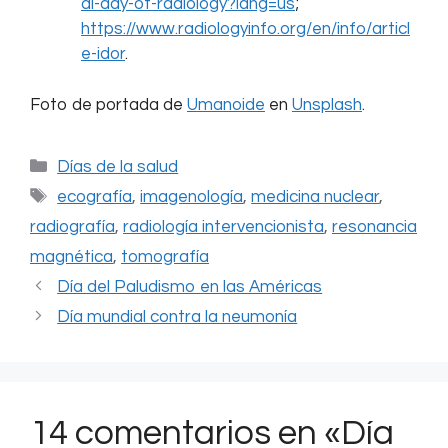
al-day-of-radiology?lang=us
;
https://www.radiologyinfo.org/en/info/articl
e-idor
.
Foto de portada de
Umanoide
en
Unsplash
.
Categorías
Días de la salud
Etiquetas
ecografía
,
imagenología
,
medicina nuclear
,
radiografía
,
radiología intervencionista
,
resonancia
magnética
,
tomografía
Día del Paludismo en las Américas
Día mundial contra la neumonía
14 comentarios en «Día