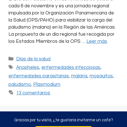
cada 6 de noviembre y es una jornada regional
impulsada por la Organización Panamericana de
la Salud (OPS/PAHO) para visibilizar la carga del
paludismo (malaria) en la Región de las Américas.
La propuesta de un día regional fue recogida por
los Estados Miembros de la OPS …
Leer más
Categorías
Días de la salud
Etiquetas
Anopheles
,
enfermedades infecciosas
,
enfermedades parasitarias
,
malaria
,
mosquitos
,
paludismo
,
Plasmodium
13 comentarios
Gracias por tu visita, ¿te gustaría invitarme un café?