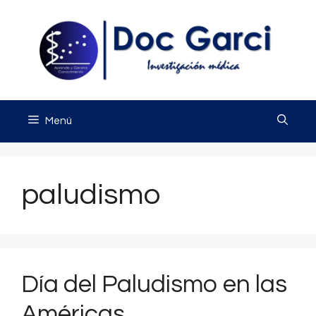
Saltar
al
contenido
Menú
paludismo
Día del Paludismo en las
Américas