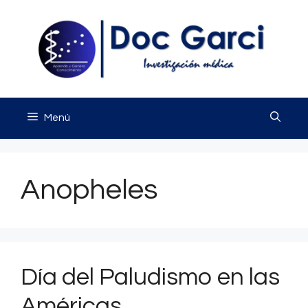
Saltar
al
contenido
Menú
Anopheles
Día del Paludismo en las
Américas