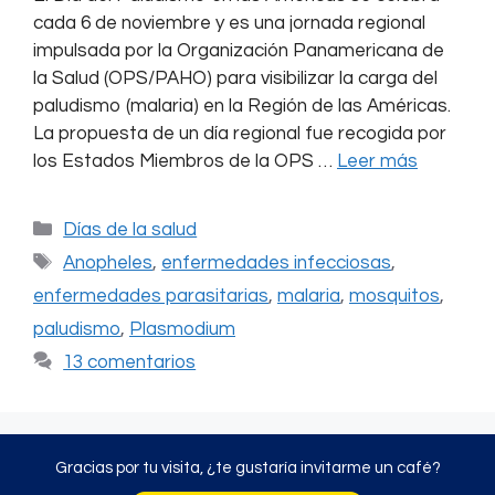
cada 6 de noviembre y es una jornada regional
impulsada por la Organización Panamericana de
la Salud (OPS/PAHO) para visibilizar la carga del
paludismo (malaria) en la Región de las Américas.
La propuesta de un día regional fue recogida por
los Estados Miembros de la OPS …
Leer más
Categorías
Días de la salud
Etiquetas
Anopheles
,
enfermedades infecciosas
,
enfermedades parasitarias
,
malaria
,
mosquitos
,
paludismo
,
Plasmodium
13 comentarios
Gracias por tu visita, ¿te gustaría invitarme un café?