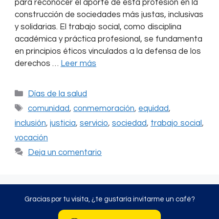
para reconocer el aporte de esta profesión en la
construcción de sociedades más justas, inclusivas
y solidarias. El trabajo social, como disciplina
académica y práctica profesional, se fundamenta
en principios éticos vinculados a la defensa de los
derechos …
Leer más
Categorías
Días de la salud
Etiquetas
comunidad
,
conmemoración
,
equidad
,
inclusión
,
justicia
,
servicio
,
sociedad
,
trabajo social
,
vocación
Deja un comentario
Gracias por tu visita, ¿te gustaría invitarme un café?