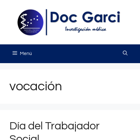
Saltar
al
contenido
Menú
vocación
Día del Trabajador
Social