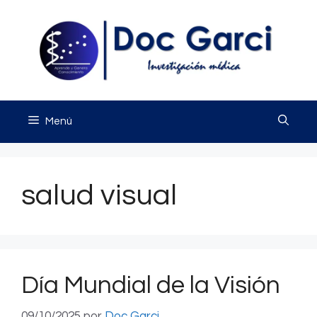
Saltar
al
contenido
Menú
salud visual
Día Mundial de la Visión
09/10/2025
por
Doc Garci