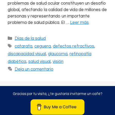
problemas de salud ocular constituyen un desafío
global, afectando la calidad de vida de millones de
personas y representando un importante
problema de salud pública. El …
Leer más
Categorías
Días de la salud
Etiquetas
catarata
,
ceguera
,
defectos refractivos
,
discapacidad visual
,
glaucoma
,
retinopatía
diabética
,
salud visual
,
visión
Deja un comentario
Gracias por tu visita, ¿te gustaría invitarme un café?
Buy Me a Coffee