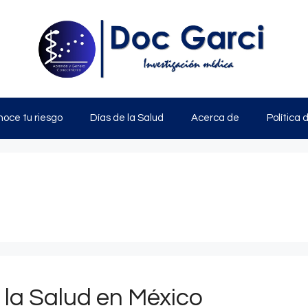
oce tu riesgo
Días de la Salud
Acerca de
Política 
 la Salud en México