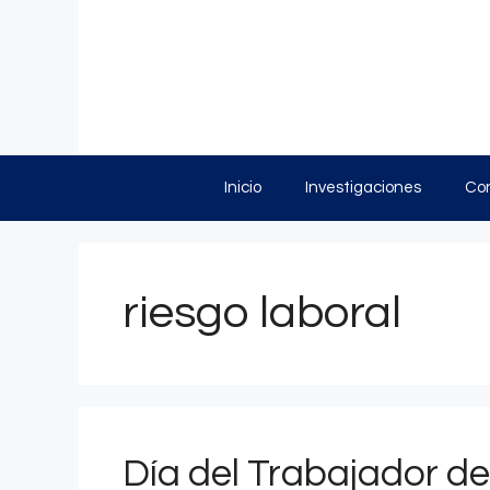
Saltar
al
contenido
Inicio
Investigaciones
Con
riesgo laboral
Día del Trabajador de