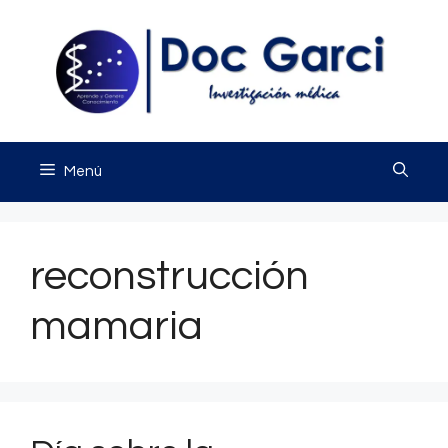
Saltar
al
contenido
Menú
reconstrucción
mamaria