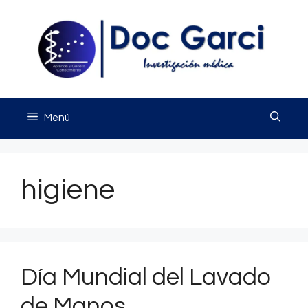
Saltar
al
contenido
Menú
higiene
Día Mundial del Lavado
de Manos