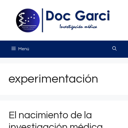
Saltar
al
contenido
Menú
experimentación
El nacimiento de la
investigación médica