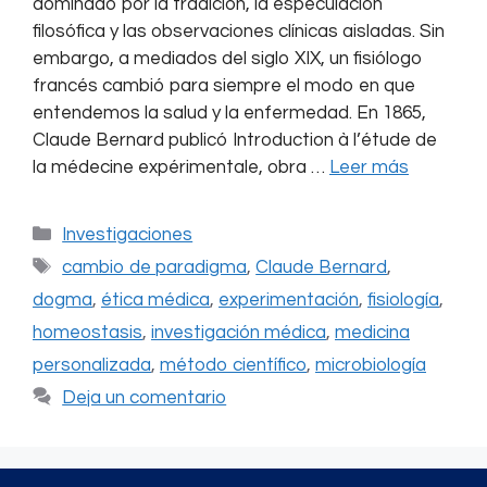
dominado por la tradición, la especulación
filosófica y las observaciones clínicas aisladas. Sin
embargo, a mediados del siglo XIX, un fisiólogo
francés cambió para siempre el modo en que
entendemos la salud y la enfermedad. En 1865,
Claude Bernard publicó Introduction à l’étude de
la médecine expérimentale, obra …
Leer más
Categorías
Investigaciones
Etiquetas
cambio de paradigma
,
Claude Bernard
,
dogma
,
ética médica
,
experimentación
,
fisiología
,
homeostasis
,
investigación médica
,
medicina
personalizada
,
método científico
,
microbiología
Deja un comentario