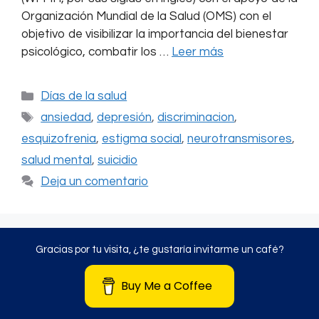
Organización Mundial de la Salud (OMS) con el
objetivo de visibilizar la importancia del bienestar
psicológico, combatir los …
Leer más
Categorías
Días de la salud
Etiquetas
ansiedad
,
depresión
,
discriminacion
,
esquizofrenia
,
estigma social
,
neurotransmisores
,
salud mental
,
suicidio
Deja un comentario
Gracias por tu visita, ¿te gustaría invitarme un café?
Buy Me a Coffee