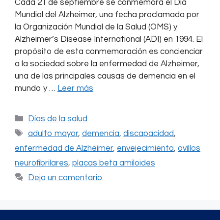
Cada 21 de septiembre se conmemora el Día
Mundial del Alzheimer, una fecha proclamada por
la Organización Mundial de la Salud (OMS) y
Alzheimer’s Disease International (ADI) en 1994. El
propósito de esta conmemoración es concienciar
a la sociedad sobre la enfermedad de Alzheimer,
una de las principales causas de demencia en el
mundo y …
Leer más
Categorías
Días de la salud
Etiquetas
adulto mayor
,
demencia
,
discapacidad
,
enfermedad de Alzheimer
,
envejecimiento
,
ovillos
neurofibrilares
,
placas beta amiloides
Deja un comentario