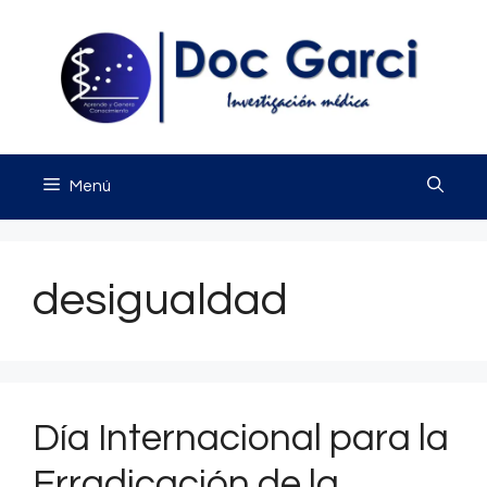
Saltar
al
contenido
Menú
desigualdad
Día Internacional para la
Erradicación de la