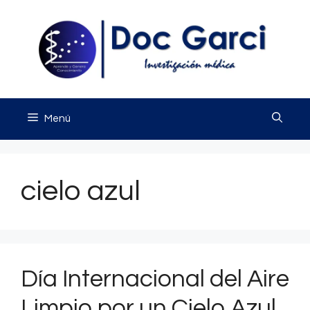
Saltar
al
contenido
Menú
cielo azul
Día Internacional del Aire
Limpio por un Cielo Azul