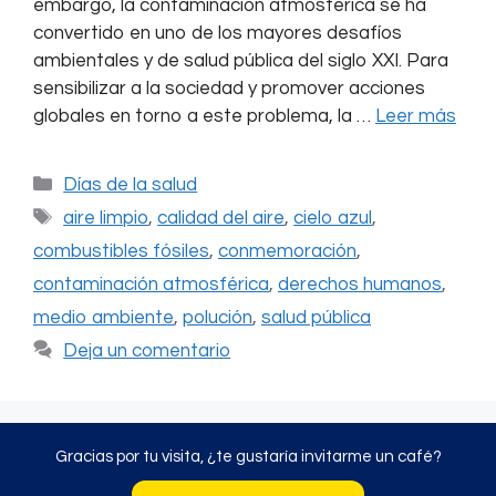
embargo, la contaminación atmosférica se ha
convertido en uno de los mayores desafíos
ambientales y de salud pública del siglo XXI. Para
sensibilizar a la sociedad y promover acciones
globales en torno a este problema, la …
Leer más
Categorías
Días de la salud
Etiquetas
aire limpio
,
calidad del aire
,
cielo azul
,
combustibles fósiles
,
conmemoración
,
contaminación atmosférica
,
derechos humanos
,
medio ambiente
,
polución
,
salud pública
Deja un comentario
Gracias por tu visita, ¿te gustaría invitarme un café?