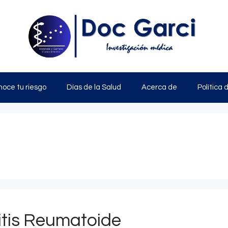
oce tu riesgo
Días de la Salud
Acerca de
Política 
ritis Reumatoide