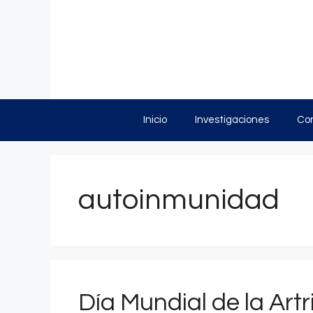
Saltar
al
contenido
Inicio
Investigaciones
Con
autoinmunidad
Día Mundial de la Art