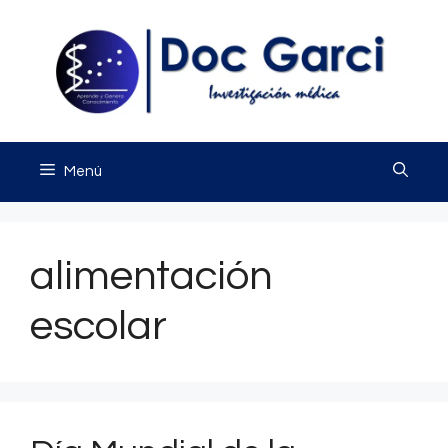
Saltar
al
contenido
Menú
alimentación
escolar