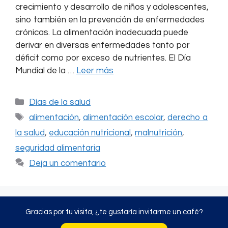
crecimiento y desarrollo de niños y adolescentes,
sino también en la prevención de enfermedades
crónicas. La alimentación inadecuada puede
derivar en diversas enfermedades tanto por
déficit como por exceso de nutrientes. El Día
Mundial de la …
Leer más
Categorías
Días de la salud
Etiquetas
alimentación
,
alimentación escolar
,
derecho a
la salud
,
educación nutricional
,
malnutrición
,
seguridad alimentaria
Deja un comentario
Gracias por tu visita, ¿te gustaría invitarme un café?