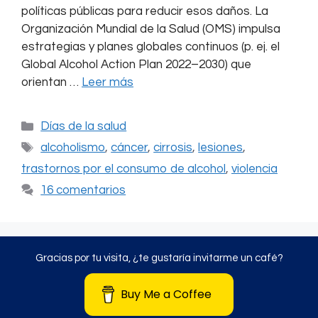
políticas públicas para reducir esos daños. La
Organización Mundial de la Salud (OMS) impulsa
estrategias y planes globales continuos (p. ej. el
Global Alcohol Action Plan 2022–2030) que
orientan …
Leer más
Categorías
Días de la salud
Etiquetas
alcoholismo
,
cáncer
,
cirrosis
,
lesiones
,
trastornos por el consumo de alcohol
,
violencia
16 comentarios
Gracias por tu visita, ¿te gustaría invitarme un café?
Buy Me a Coffee