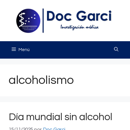
Saltar
al
contenido
Menú
alcoholismo
Día mundial sin alcohol
15/11/2025
por
Doc Garci