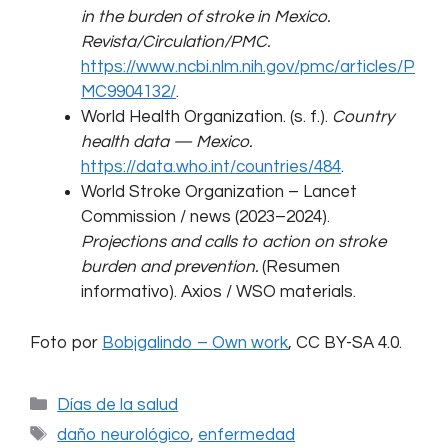
in the burden of stroke in Mexico.
Revista/Circulation/PMC.
https://www.ncbi.nlm.nih.gov/pmc/articles/P
MC9904132/
.
World Health Organization. (s. f.).
Country
health data — Mexico.
https://data.who.int/countries/484
.
World Stroke Organization – Lancet
Commission / news (2023–2024).
Projections and calls to action on stroke
burden and prevention.
(Resumen
informativo). Axios / WSO materials.
Foto por
Bobjgalindo – Own work
, CC BY-SA 4.0.
Categorías
Días de la salud
Etiquetas
daño neurológico
,
enfermedad