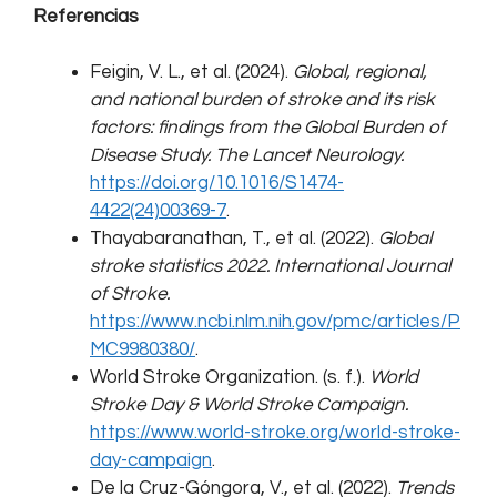
Referencias
Feigin, V. L., et al. (2024).
Global, regional,
and national burden of stroke and its risk
factors: findings from the Global Burden of
Disease Study.
The Lancet Neurology.
https://doi.org/10.1016/S1474-
4422(24)00369-7
.
Thayabaranathan, T., et al. (2022).
Global
stroke statistics 2022.
International Journal
of Stroke.
https://www.ncbi.nlm.nih.gov/pmc/articles/P
MC9980380/
.
World Stroke Organization. (s. f.).
World
Stroke Day & World Stroke Campaign.
https://www.world-stroke.org/world-stroke-
day-campaign
.
De la Cruz-Góngora, V., et al. (2022).
Trends